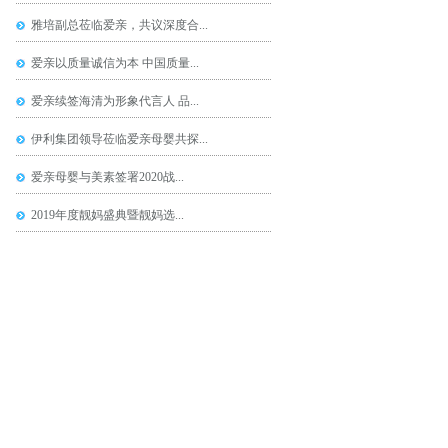
雅培副总莅临爱亲，共议深度合...
爱亲以质量诚信为本 中国质量...
爱亲续签海清为形象代言人 品...
伊利集团领导莅临爱亲母婴共探...
爱亲母婴与美素签署2020战...
2019年度靓妈盛典暨靓妈选...