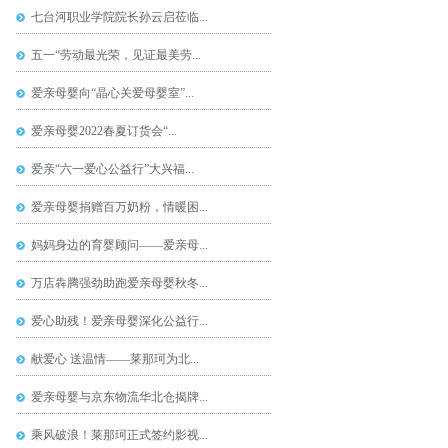
七台河职业学院院长孙云启莅临...
五一“劳动最光荣，见证最美劳...
爱亲母婴向“晶心关爱母婴室”...
爱亲母婴2022春夏订货会“...
爱亲“六一爱心公益行”大兴福...
爱亲母婴捐赠百万奶粉，情暖困...
妈妈身边的育婴顾问——爱亲母...
万店犇腾强劲助跑爱亲母婴秋冬...
爱心助残！爱亲母婴深化公益行...
献爱心 送温情——莱那珂为北...
爱亲母婴与京东物流华北仓揭牌...
乘风破浪！莱那珂正式签约影视...