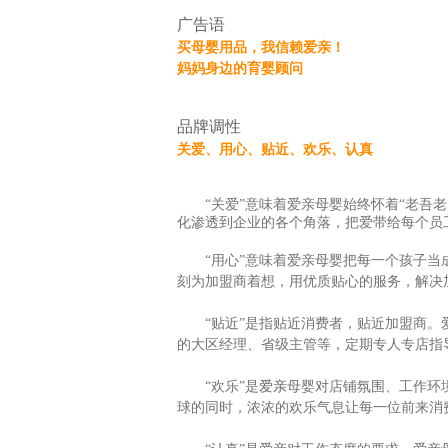
广告语
买母婴用品，我信赖爱亲！
妈妈身边的育婴顾问
品牌调性
关爱、用心、贴近、欢乐、认真
“关爱”意味着爱亲母婴始终怀着“老吾老
化渗透到企业的各个角落，把爱带给每个员
“用心”意味着爱亲母婴把每一个孩子当成
刻为加盟商着想，用优质贴心的服务，解决
“贴近”是指贴近消费者，贴近加盟商。爱
的大区经理、省级主管等，定期专人专店指
“欢乐”是
爱亲
母婴对店铺氛围、工作环
球的同时，浓浓的欢乐气息让每一位前来消