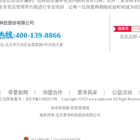
婴以质优价廉的产品和高质服务在业内拥有良好口碑。此外，爱亲商学
及专卖店管理等方面进行专业培训，让每一位加盟商都能在短时间成为经
科技股份有限公司
热线:
400-139-8866
北京总部:
址:北京市大兴区金星西路6号兴创大厦
|
母婴新闻
|
加盟合作
|
爱亲风采
|
公益活动
|
工信部备案号：
京ICP备11002673号
Copyright ©2025
www.aiqin.com
All Right Reserve
创业有风险 投资需谨慎
版权所有:北京爱亲科技股份有限公司
京公网安备 11011502004687号