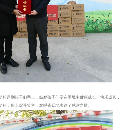
奶粉
送
到孩子
们
手上，鼓励孩子们要在困境中健康成长、快乐成长，
奶粉，脸上绽开笑容，欢呼雀跃
地
表达
了
感谢之情。