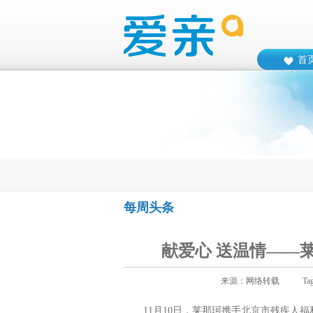
首
每周头条
献爱心 送温情——
来源：
网络转载
Ta
11
月
10
日，
莱那珂携手北京市残疾人福