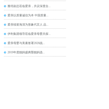
雅培副总莅临爱亲，共议深度合...
爱亲以质量诚信为本 中国质量...
爱亲续签海清为形象代言人 品...
伊利集团领导莅临爱亲母婴共探...
爱亲母婴与美素签署2020战...
2019年度靓妈盛典暨靓妈选...