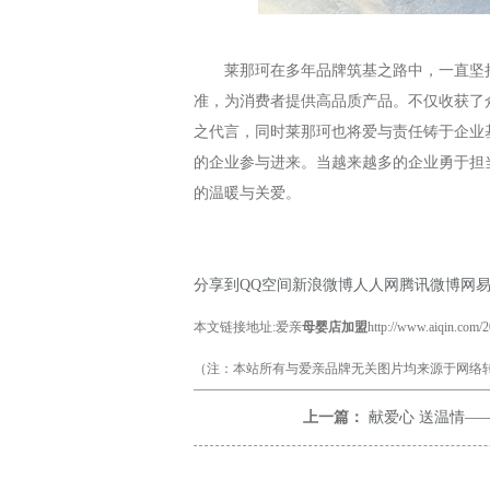
莱那珂在多年品牌筑基之路中，一直坚
准，为消费者提供高品质产品。不仅收获了
之代言，同时莱那珂也将爱与责任铸于企业
的企业参与进来。当越来越多的企业勇于担
的温暖与关爱。
分享到
QQ空间
新浪微博
人人网
腾讯微博
网
本文链接地址:爱亲
母婴店加盟
http://www.aiqin.com/
（注：本站所有与爱亲品牌无关图片均来源于网络转
上一篇：
献爱心 送温情——