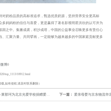
持对奶粉品质的高标准追求，甄选优质奶源，坚持营养安全更高标
众多妈妈粉的信任与喜爱，更是赢得了著名影视明星洪欣的认可并为
基因之中。集腋成裘，积沙成塔，中国的公益事业召唤更多有责任心
当、汇聚力量、共同擘画，一定能够为越来越多的中国家庭贡献更多
易微博
0
2020/top_1113/10912.html
载,如有侵权,请及时联系删除）
莱那珂为北京光爱学校捐赠爱心奶粉
下一篇：
爱亲母婴与京东物流华