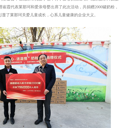
理崔霞
代表莱那珂和爱亲母婴出席了此次活动，
共捐赠
2000
罐奶粉，
也彰显了莱那珂关爱儿童成长，心系儿童健康的企业大义。