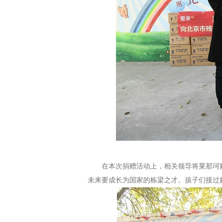
在
本次
捐赠活动上，
相关领导
将
莱那珂
未来要成长为国家的栋梁之才。孩子们接过