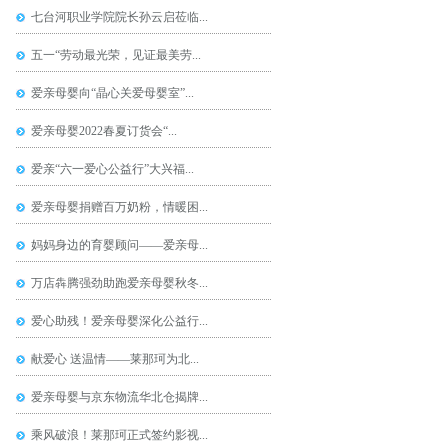
七台河职业学院院长孙云启莅临...
五一“劳动最光荣，见证最美劳...
爱亲母婴向“晶心关爱母婴室”...
爱亲母婴2022春夏订货会“...
爱亲“六一爱心公益行”大兴福...
爱亲母婴捐赠百万奶粉，情暖困...
妈妈身边的育婴顾问——爱亲母...
万店犇腾强劲助跑爱亲母婴秋冬...
爱心助残！爱亲母婴深化公益行...
献爱心 送温情——莱那珂为北...
爱亲母婴与京东物流华北仓揭牌...
乘风破浪！莱那珂正式签约影视...