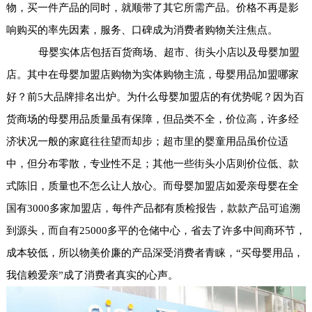
物，买一件产品的同时，就顺带了其它所需产品。价格不再是影
响购买的率先因素，服务、口碑成为消费者购物关注焦点。
母婴实体店包括百货商场、超市、街头小店以及
母婴加盟
店。其中在母婴加盟店购物为实体购物主流，
母婴用品加盟哪家
好？前5大品牌排名出炉
。为什么母婴加盟店的有优势呢？因为百
货商场的母婴用品质量虽有保障，但品类不全，价位高，许多经
济状况一般的家庭往往望而却步；超市里的婴童用品虽价位适
中，但分布零散，专业性不足；其他一些街头小店则价位低、款
式陈旧，质量也不怎么让人放心。而母婴加盟店如爱亲母婴在全
国有3000多家加盟店，每件产品都有质检报告，款款产品可追溯
到源头，而自有25000多平的仓储中心，省去了许多中间商环节，
成本较低，所以物美价廉的产品深受消费者青睐，“买母婴用品，
我信赖爱亲”成了消费者真实的心声。