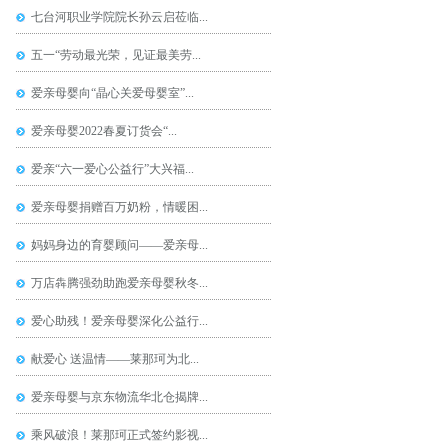
七台河职业学院院长孙云启莅临...
五一“劳动最光荣，见证最美劳...
爱亲母婴向“晶心关爱母婴室”...
爱亲母婴2022春夏订货会“...
爱亲“六一爱心公益行”大兴福...
爱亲母婴捐赠百万奶粉，情暖困...
妈妈身边的育婴顾问——爱亲母...
万店犇腾强劲助跑爱亲母婴秋冬...
爱心助残！爱亲母婴深化公益行...
献爱心 送温情——莱那珂为北...
爱亲母婴与京东物流华北仓揭牌...
乘风破浪！莱那珂正式签约影视...