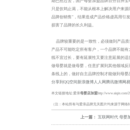
期已然过去，国产母婴加盟品牌百分百押宝
只是饮鸩止渴，不能从根本上解决用户来源
品牌创销售”，结果造成产品价格虚高用引
损害了品牌的长久利益。
品牌较重要的是一致性，必须做到产品质
产品不可能吃定所有客户，一个品牌不能有
线不宜过长，要有延展性又要注意延展的适
做母婴就是做母婴，任意扩展到其他领域反
条线上的，做好自主品牌控制才能做到母婴
分享到
QQ空间
新浪微博
人人网
腾讯微博
网
本文链接地址:爱亲
母婴店加盟
http://www.aiqin.com/
（注：本站所有与爱亲品牌无关图片均来源于网络转
上一篇：
互联网时代 母婴