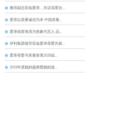
雅培副总莅临爱亲，共议深度合...
爱亲以质量诚信为本 中国质量...
爱亲续签海清为形象代言人 品...
伊利集团领导莅临爱亲母婴共探...
爱亲母婴与美素签署2020战...
2019年度靓妈盛典暨靓妈选...