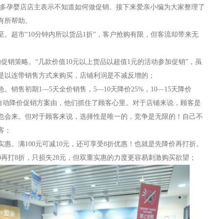
多孕婴店店主表示不知道如何做促销。接下来爱亲小编为大家整理了
有所帮助。
。超市“10分钟内所以货品1折”，客户抢购有限，但客流却带来无
促销策略。“几款价值10元以上货品以超值1元的活动参加促销”，虽
是以连带销售方式来购买，店铺利润是不减反增的；
销售初期1—5天全价销售，5—10天降价25%，10—15天降价
明了自动降价促销方案由，他们抓住了顾客心里。对于店铺来说，顾客是
也会来。但对于顾客来说，选择性是唯一的，竞争是无限的！自己不
客；
惠。满100元可减10元，还可享受8折优惠！也就是先降价再打折。
减10再打8折，只损失28元，但双重实惠的力度更容易刺激购买欲望；