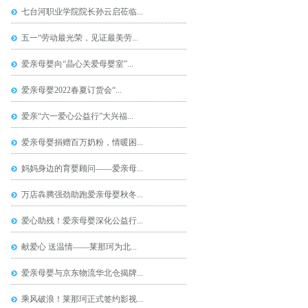
七台河职业学院院长孙云启莅临...
五一“劳动最光荣，见证最美劳...
爱亲母婴向“晶心关爱母婴室”...
爱亲母婴2022春夏订货会“...
爱亲“六一爱心公益行”大兴福...
爱亲母婴捐赠百万奶粉，情暖困...
妈妈身边的育婴顾问——爱亲母...
万店犇腾强劲助跑爱亲母婴秋冬...
爱心助残！爱亲母婴深化公益行...
献爱心 送温情——莱那珂为北...
爱亲母婴与京东物流华北仓揭牌...
乘风破浪！莱那珂正式签约影视...