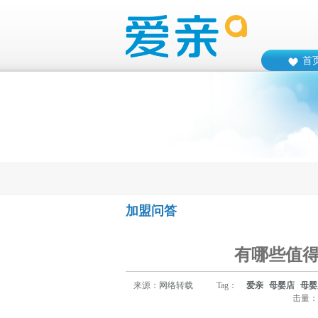
首
加盟问答
有哪些值
来源：
网络转载
Tag：
爱亲
母婴店
母婴
击量：