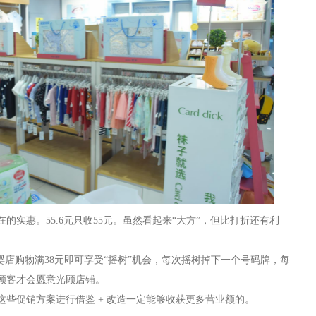
的实惠。55.6元只收55元。虽然看起来“大方”，但比打折还有利
婴店购物满38元即可享受“摇树”机会，每次摇树掉下一个号码牌，每
顾客才会愿意光顾店铺。
这些促销方案进行借鉴
+ 改造一定能够收获更多营业额的。