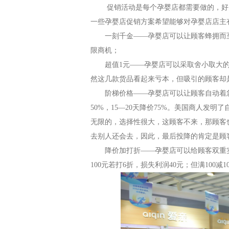
促销活动是每个孕婴店都需要做的，好
一些孕婴店促销方案希望能够对孕婴店店主
一刻千金
——孕婴店可以让顾客蜂拥而至
限商机；
超值
1元——孕婴店可以采取舍小取大的
然这几款货品看起来亏本，但吸引的顾客却
阶梯价格
——孕婴店可以让顾客自动着急。
50%，15—20天降价75%。美国商人发
无限的，选择性很大，这顾客不来，那顾客
去别人还会去，因此，最后投降的肯定是顾
降价加打折
——孕婴店可以给顾客双重实
100元若打6折，损失利润40元；但满100