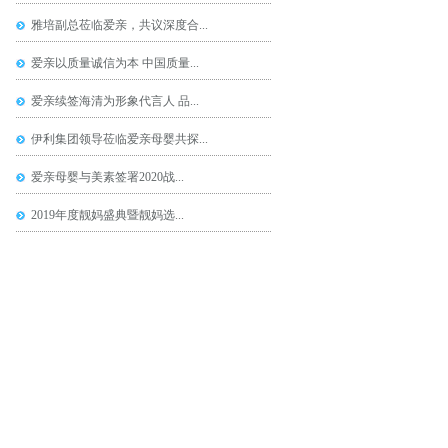
雅培副总莅临爱亲，共议深度合...
爱亲以质量诚信为本 中国质量...
爱亲续签海清为形象代言人 品...
伊利集团领导莅临爱亲母婴共探...
爱亲母婴与美素签署2020战...
2019年度靓妈盛典暨靓妈选...