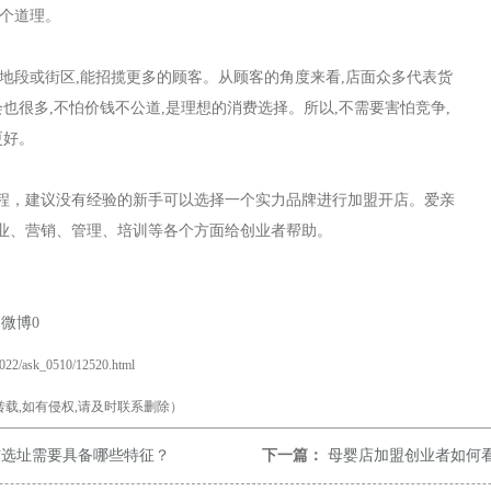
个道理
。
地段或街区
,
能招揽更多的顾客。从顾客的角度来看
,
店面众多代表货
会也很多
,
不怕价钱不公道
,
是理想的消费选择。所以
,
不需要害怕竞争
,
更好。
程，建议没有经验的新手可以选择一个实力品牌进行加盟开店。爱亲
业、营销、管理、培训等各个方面给创业者帮助。
易微博
0
2022/ask_0510/12520.html
载,如有侵权,请及时联系删除）
铺选址需要具备哪些特征？
下一篇：
母婴店加盟创业者如何