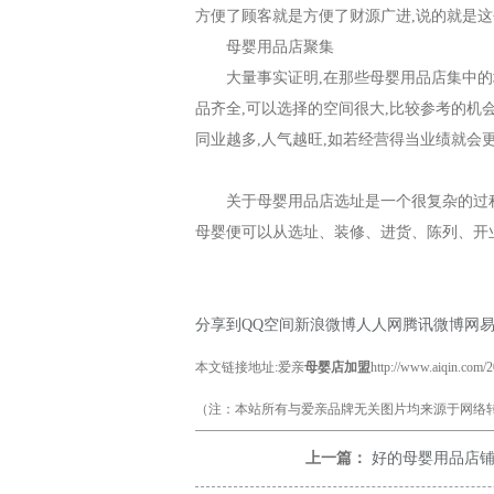
方便了顾客就是方便了财源广进
,
说的就是这
母婴用品店
聚集
大量事实证明
,
在那些
母婴用品店
集中的
品齐全
,
可以选择的空间很大
,
比较参考的机
同业越多
,
人气越旺
,
如若经营得当业绩就会
关于母婴用品店选址是一个很复杂的过
母婴便可以从选址、装修、进货、陈列、开
分享到
QQ空间
新浪微博
人人网
腾讯微博
网
本文链接地址:爱亲
母婴店加盟
http://www.aiqin.com/
（注：本站所有与爱亲品牌无关图片均来源于网络转
上一篇：
好的母婴用品店