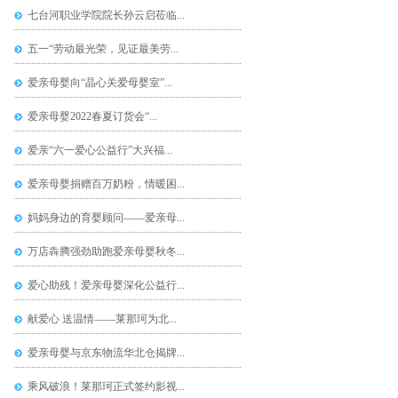
七台河职业学院院长孙云启莅临...
五一“劳动最光荣，见证最美劳...
爱亲母婴向“晶心关爱母婴室”...
爱亲母婴2022春夏订货会“...
爱亲“六一爱心公益行”大兴福...
爱亲母婴捐赠百万奶粉，情暖困...
妈妈身边的育婴顾问——爱亲母...
万店犇腾强劲助跑爱亲母婴秋冬...
爱心助残！爱亲母婴深化公益行...
献爱心 送温情——莱那珂为北...
爱亲母婴与京东物流华北仓揭牌...
乘风破浪！莱那珂正式签约影视...