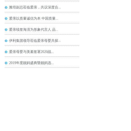
雅培副总莅临爱亲，共议深度合...
爱亲以质量诚信为本 中国质量...
爱亲续签海清为形象代言人 品...
伊利集团领导莅临爱亲母婴共探...
爱亲母婴与美素签署2020战...
2019年度靓妈盛典暨靓妈选...