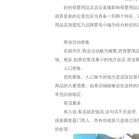
好的母婴用品店店址直接影响母婴用品
就算是差的位置也应当具备一到两个特征，
用品店加盟实力品牌爱亲小编为你分析好的
商业活动密集
在闹市区
,
商业活动极为频繁
,
把
母婴用
地。相反
,
如果在客流量小的地方设店
,
营业
人口密集
居民聚集、人口集中的地方是适宜设置
商品的大量需要。如果店铺能够设在这样的
常也比较稳定
。
客流量多
有人说
,
客流就是钱流
,
这句话不无道理
很多顾客盈门而入。而有些就算只是路过
母
的欲望
。