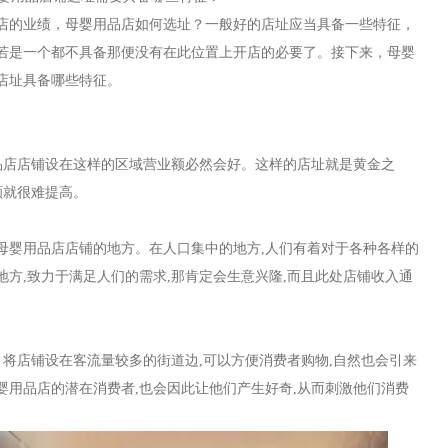
店的业绩，母婴用品店如何选址？一般好的店址应当具备一些特征，
若是一个都不具备那便没有在此位置上开店的必要了。接下来，母婴
店址具备哪些特征。
品店
店铺设在这样的区域营业额必然
会好。
这样的店址就是
黄金
之
额就很难提高。
母婴用品店
店铺的地方。在人口集中的地方
,
人们有着对于各种各样的
地方
,
致力于满足人们的需求
,
那肯定会生意兴隆
,
而且此处店铺收入通
。将店铺设在客流量较多的街道边
,
可以方便消费者购物
,
自然也会引来
婴用品店
的潜在消费者
,
也会因此让他们产生好奇
,
从而刺激他们消费