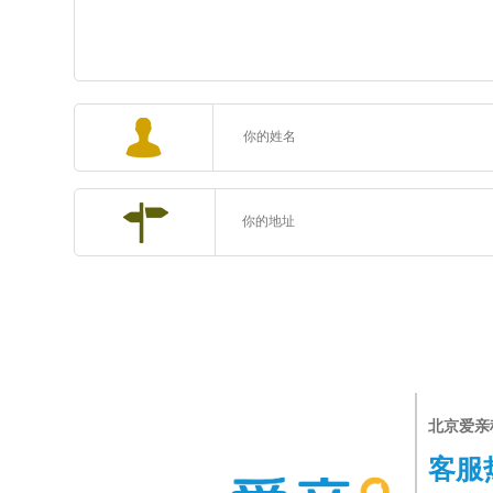
北京爱亲
客服