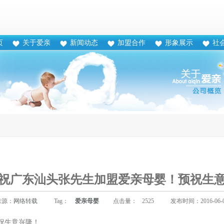
页
关于爱亲
新闻动态
加盟合作
形象展示
社
祝广东汕头张先生加盟爱亲母婴！预祝生
来源：
网络转载
Tag：
爱亲母婴
点击量：
2525
发布时间：2016-06-
祝生意兴隆！