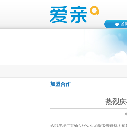
首
加盟合作
热烈庆
热烈庆祝广东汕头张先生加盟爱亲母婴！预