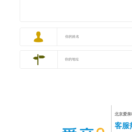
北京爱亲
客服