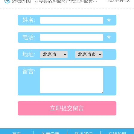
热烈庆祝广西母婴店加盟商卢先生加盟爱亲母婴！预祝生意兴隆！
2024-04-18
*
姓名:
*
电话:
地址:
留言:
立即提交留言
首页
关于爱亲
联系我们
在线加盟