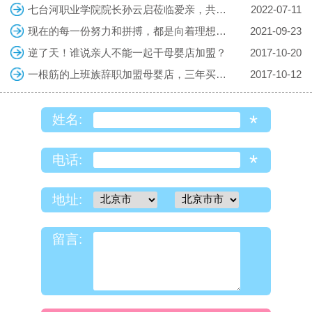
七台河职业学院院长孙云启莅临爱亲，共探校企合作共育复合型人才
2022-07-11
现在的每一份努力和拼搏，都是向着理想的生活迈进，勇敢向前吧！
2021-09-23
逆了天！谁说亲人不能一起干母婴店加盟？
2017-10-20
一根筋的上班族辞职加盟母婴店，三年买车房
2017-10-12
*
姓名:
*
电话:
地址:
留言: