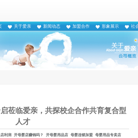
页
关于爱亲
新闻动态
加盟合作
形象展示
社
云启莅临爱亲，共探校企合作共育复合型
人才
婴店利润
开母婴店赚钱吗？
开母婴用品店
母婴连锁加盟
母婴用品专卖店