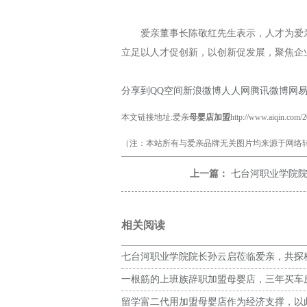
爱
亲董事长陈敬红先生表示，人才为爱
立足以人才促创新，以创新促发展，聚焦企
分享到
QQ空间
新浪微博
人人网
腾讯微博
网
本文链接地址:爱亲
母婴店加盟
http://www.aiqin.com/
（注：本站所有与爱亲品牌无关图片均来源于网络转
上一篇：
七台河职业学院院长孙云
相关阅读
七台河职业学院院长孙云启莅临爱亲，共探
作共育复合型人才
一根筋的上班族辞职加盟母婴店，三年买车
留学富二代用加盟母婴店作为经济支撑，以