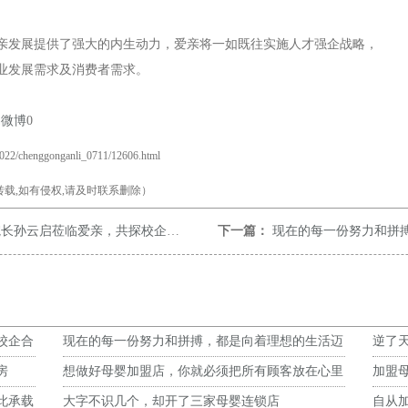
亲发展提供了强大的内生动力，爱亲将一如既往实施人才强企战略，
业发展需求及消费者需求。
易微博
0
2022/chenggonganli_0711/12606.html
载,如有侵权,请及时联系删除）
启莅临爱亲，共探校企合作共育复合型人才
下一篇：
现在的每一份努力和拼搏，都是向
校企合
现在的每一份努力和拼搏，都是向着理想的生活迈
逆了
进，勇敢向前吧！
房
想做好母婴加盟店，你就必须把所有顾客放在心里
加盟
此承载
大字不识几个，却开了三家母婴连锁店
自从