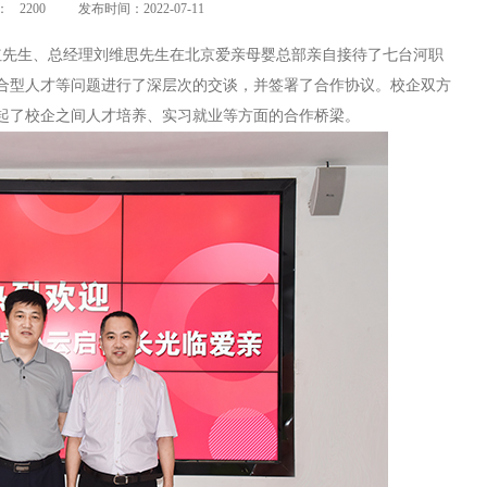
：
2200
发布时间：2022-07-11
红先生、总经理刘维思先生在北京爱亲母婴总部亲自接待了七台河职
合型人才
等问题进行了深层次的交谈，并签署了合作协议。
校企双方
起了校企之间人才培养、实习就业等方面的合作桥梁。