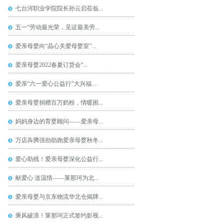
七台河职业学院院长孙云启莅临...
五一“劳动最光荣，见证最美劳...
爱亲母婴向“晶心关爱母婴室”...
爱亲母婴2022春夏订货会“...
爱亲“六一爱心公益行”大兴福...
爱亲母婴捐赠百万奶粉，情暖困...
妈妈身边的育婴顾问——爱亲母...
万店犇腾强劲助跑爱亲母婴秋冬...
爱心助残！爱亲母婴深化公益行...
献爱心 送温情——莱那珂为北...
爱亲母婴与京东物流华北仓揭牌...
乘风破浪！莱那珂正式签约影视...