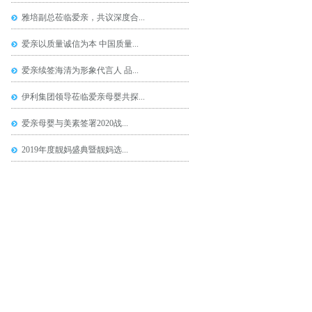
雅培副总莅临爱亲，共议深度合...
爱亲以质量诚信为本 中国质量...
爱亲续签海清为形象代言人 品...
伊利集团领导莅临爱亲母婴共探...
爱亲母婴与美素签署2020战...
2019年度靓妈盛典暨靓妈选...