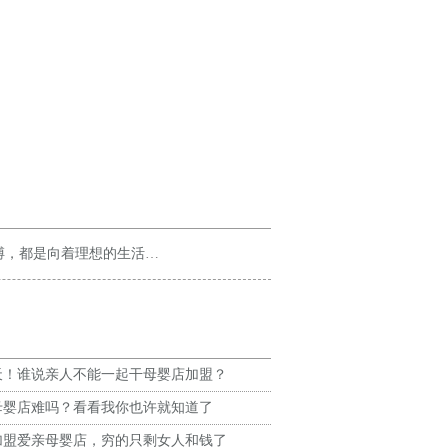
着理想的生活迈进，勇敢向前吧！
天！谁说亲人不能一起干母婴店加盟？
母婴店难吗？看看我你也许就知道了
加盟爱亲母婴店，穷的只剩女人和钱了