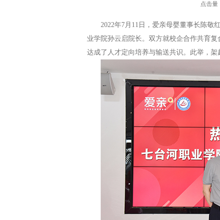
点击量
2022
年
7
月
11
日，爱亲母婴董事长陈敬
业学院孙云启院长。双方就校企合作
共育复
达成了人才定向培养与输送共识
。
此举，架