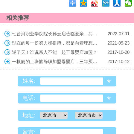
相关推荐
七台河职业学院院长孙云启莅临爱亲，共探校企合作共育复合型人才
2022-07-11
现在的每一份努力和拼搏，都是向着理想的生活迈进，勇敢向前吧！
2021-09-23
逆了天！谁说亲人不能一起干母婴店加盟？
2017-10-20
一根筋的上班族辞职加盟母婴店，三年买车房
2017-10-12
*
姓名:
*
电话:
地址:
留言: