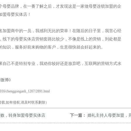
个母婴品牌，在一番了解之后，才发现这是一家做母婴连锁加盟的企
加盟母婴实体店！
00名加盟商中的一员，我感到无比的荣幸！在随后的日子里，我苦心经
，线下的母婴实体店营销套路比较少，不像是线上的营销，到处都是
的知识，服务好前来购物的客户，生意很快就会好起来的。
果自己不是特别专业，我劝你较好还是放弃吧，互联网的营销方式水
易微博
0
2016/chenggonganli_1207/2891.html
载,如有侵权,请及时联系删除）
失败，转身加盟母婴实体店
下一篇：
婚礼主持人母婴加盟，开