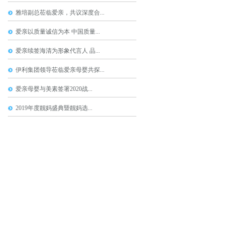
雅培副总莅临爱亲，共议深度合...
爱亲以质量诚信为本 中国质量...
爱亲续签海清为形象代言人 品...
伊利集团领导莅临爱亲母婴共探...
爱亲母婴与美素签署2020战...
2019年度靓妈盛典暨靓妈选...