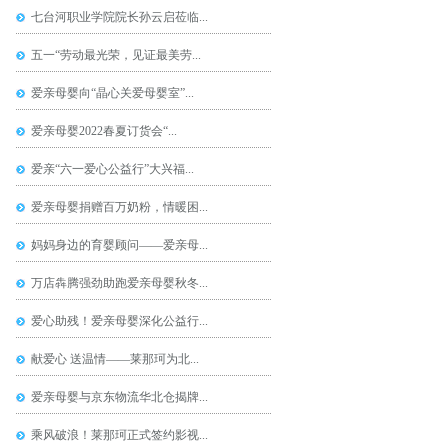
七台河职业学院院长孙云启莅临...
五一“劳动最光荣，见证最美劳...
爱亲母婴向“晶心关爱母婴室”...
爱亲母婴2022春夏订货会“...
爱亲“六一爱心公益行”大兴福...
爱亲母婴捐赠百万奶粉，情暖困...
妈妈身边的育婴顾问——爱亲母...
万店犇腾强劲助跑爱亲母婴秋冬...
爱心助残！爱亲母婴深化公益行...
献爱心 送温情——莱那珂为北...
爱亲母婴与京东物流华北仓揭牌...
乘风破浪！莱那珂正式签约影视...