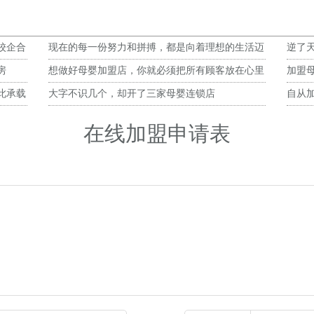
校企合
现在的每一份努力和拼搏，都是向着理想的生活迈
逆了
进，勇敢向前吧！
房
想做好母婴加盟店，你就必须把所有顾客放在心里
加盟
此承载
大字不识几个，却开了三家母婴连锁店
自从
在线加盟申请表
）