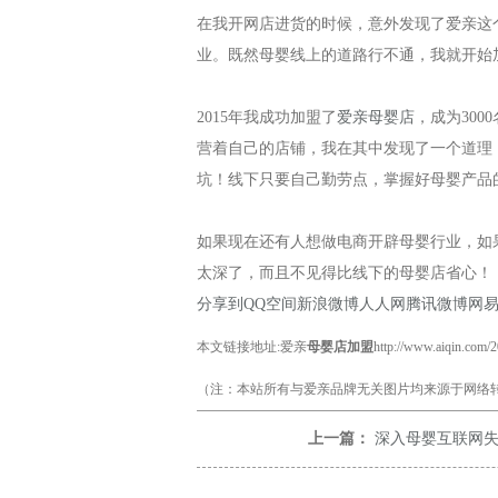
在我开网店进货的时候，意外发现了爱亲这
业。既然母婴线上的道路行不通，我就开始
2015年我成功加盟了
爱亲母婴店
，成为30
营着自己的店铺，我在其中发现了一个道理
坑！线下只要自己勤劳点，掌握好母婴产品
如果现在还有人想做电商开辟母婴行业，如
太深了，而且不见得比线下的母婴店省心！
分享到
QQ空间
新浪微博
人人网
腾讯微博
网
本文链接地址:爱亲
母婴店加盟
http://www.aiqin.com/
（注：本站所有与爱亲品牌无关图片均来源于网络转
上一篇：
深入母婴互联网