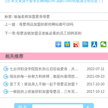
(注:本文来源于爱亲官网http://m.aiqin.com/转载请注明出处！)
标签:
瑜伽老师加盟爱亲母婴
上一篇：母婴用品加盟的那些网站都可信吗
下一章:母婴连锁加盟店老板必看的员工招聘原则
相关推荐
七台河职业学院院长孙云启莅临爱亲，共探校企合作共育复合型人才
2022-07-11
现在的每一份努力和拼搏，都是向着理想的生活迈进，勇敢向前吧！
2021-09-23
逆了天！谁说亲人不能一起干母婴店加盟？
2017-10-20
一根筋的上班族辞职加盟母婴店，三年买车房
2017-10-12
姓名: