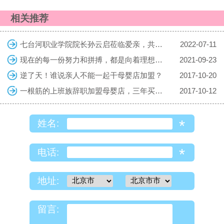
相关推荐
七台河职业学院院长孙云启莅临爱亲，共探校企合作共育复合型人才
2022-07-11
现在的每一份努力和拼搏，都是向着理想的生活迈进，勇敢向前吧！
2021-09-23
逆了天！谁说亲人不能一起干母婴店加盟？
2017-10-20
一根筋的上班族辞职加盟母婴店，三年买车房
2017-10-12
*
姓名:
*
电话:
地址:
留言: