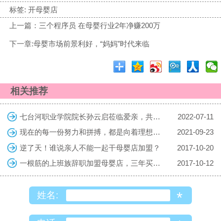
标签:
开母婴店
上一篇：三个程序员 在母婴行业2年净赚200万
下一章:母婴市场前景利好，“妈妈”时代来临
相关推荐
七台河职业学院院长孙云启莅临爱亲，共探校企合作共育复合型人才
2022-07-11
现在的每一份努力和拼搏，都是向着理想的生活迈进，勇敢向前吧！
2021-09-23
逆了天！谁说亲人不能一起干母婴店加盟？
2017-10-20
一根筋的上班族辞职加盟母婴店，三年买车房
2017-10-12
*
姓名: