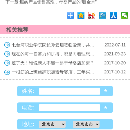
下一章:服纺产品销售高涨，母婴产品的“吸金术”
相关推荐
七台河职业学院院长孙云启莅临爱亲，共探校企合作共育复合型人才
2022-07-11
现在的每一份努力和拼搏，都是向着理想的生活迈进，勇敢向前吧！
2021-09-23
逆了天！谁说亲人不能一起干母婴店加盟？
2017-10-20
一根筋的上班族辞职加盟母婴店，三年买车房
2017-10-12
*
姓名:
*
电话:
地址: