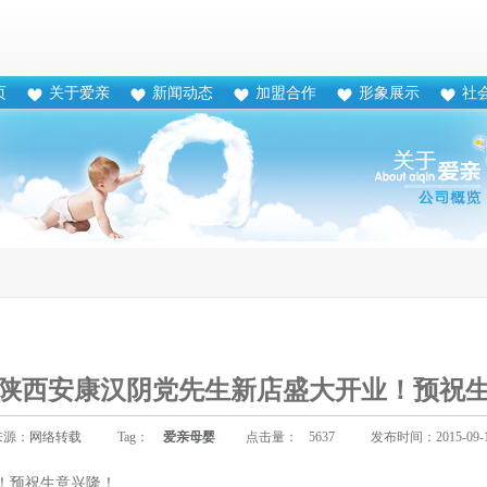
页
关于爱亲
新闻动态
加盟合作
形象展示
社
陕西安康汉阴党先生新店盛大开业！预祝
来源：
网络转载
Tag：
爱亲母婴
点击量：
5637
发布时间：2015-09-
！预祝生意兴隆！