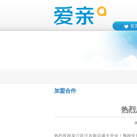
首
加盟合作
热烈
热烈庆祝吴江区汪吉新店盛大开业！预祝生