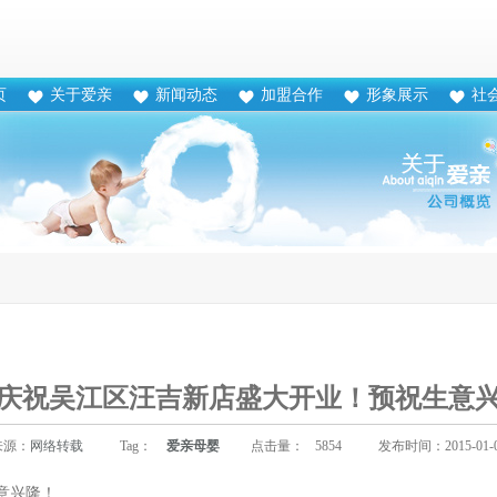
页
关于爱亲
新闻动态
加盟合作
形象展示
社
庆祝吴江区汪吉新店盛大开业！预祝生意
来源：
网络转载
Tag：
爱亲母婴
点击量：
5854
发布时间：2015-01-
意兴隆！