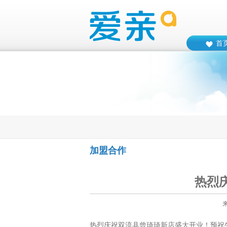
首
加盟合作
热烈
热烈庆祝双流县曾琦琦新店盛大开业！预祝