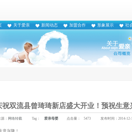
页
关于爱亲
新闻动态
加盟合作
形象展示
社
庆祝双流县曾琦琦新店盛大开业！预祝生意
来源：
网络转载
Tag：
爱亲母婴
点击量：
5473
发布时间：2014-12-
生意兴隆！