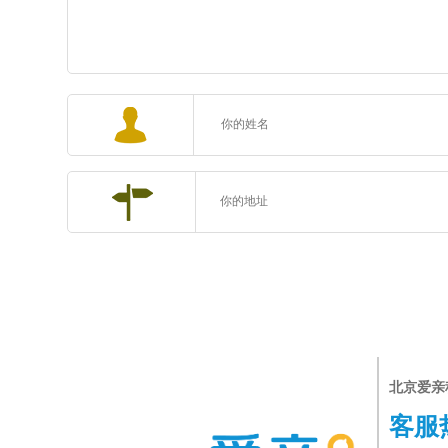
北京爱亲
客服