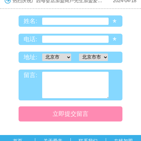
热烈庆祝广西母婴店加盟商卢先生加盟爱亲母婴！预祝生意兴隆！
2024-04-18
*
姓名:
*
电话:
地址:
留言:
立即提交留言
首页
关于爱亲
联系我们
在线加盟