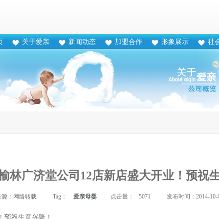
页
关于爱亲
新闻动态
加盟合作
形象展示
社
榆林广济堂公司12店新店盛大开业！预祝
来源：
网络转载
Tag：
爱亲母婴
点击量：
5071
发布时间：2014-10-
！预祝生意兴隆！