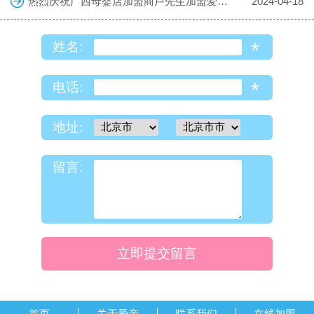
热烈庆祝广西母婴店加盟商卢先生加盟爱亲母婴！预祝生意兴隆！
2024-04-18
*
姓名:
*
电话:
地址:
留言:
立即提交留言
首页
关于爱亲
联系我们
在线加盟