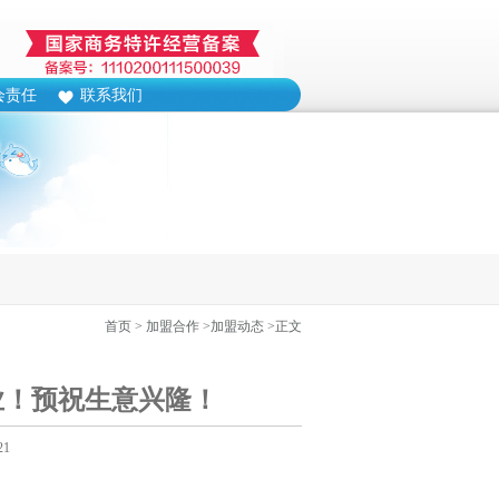
会责任
联系我们
首页
> 加盟合作
>加盟动态
>正文
业！预祝生意兴隆！
21