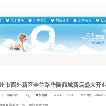
页
关于爱亲
新闻动态
加盟合作
形象展示
社
州市西外新区金兰路华隆商城新店盛大开
来源：
网络转载
Tag：
爱亲母婴
点击量：
5070
发布时间：2014-05-
商城新店盛大开业！预祝生意兴隆！