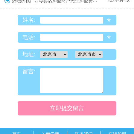
热烈庆祝广西母婴店加盟商卢先生加盟爱亲母婴！预祝生意兴隆！
2024-04-18
*
姓名:
*
电话:
地址:
留言:
立即提交留言
首页
关于爱亲
联系我们
在线加盟