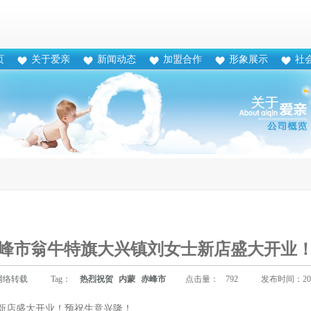
页
关于爱亲
新闻动态
加盟合作
形象展示
社
峰市翁牛特旗大兴镇刘女士新店盛大开业
网络转载
Tag：
热烈祝贺
内蒙
赤峰市
点击量：
792
发布时间：2013
新店盛大开业！预祝生意兴隆！