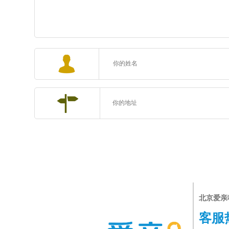
北京爱亲
客服