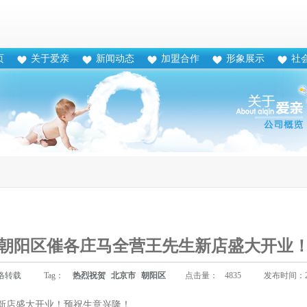
页
关于爱亲
新闻动态
加盟合作
形象展示
社
朝阳区催各庄马全营王先生新店盛大开业
络转载
Tag：
热烈祝贺
北京市
朝阳区
点击量：
4835
发布时间：201
新店盛大开业！预祝生意兴隆！