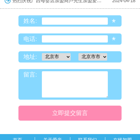
热烈庆祝广西母婴店加盟商卢先生加盟爱亲母婴！预祝生意兴隆！
2024-04-18
*
姓名:
*
电话:
地址:
留言:
立即提交留言
首页
关于爱亲
联系我们
在线加盟