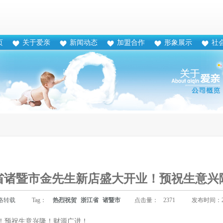
页
关于爱亲
新闻动态
加盟合作
形象展示
社
省诸暨市金先生新店盛大开业！预祝生意兴
络转载
Tag：
热烈祝贺
浙江省
诸暨市
点击量：
2371
发布时间：201
！预祝生意兴隆！财源广进！