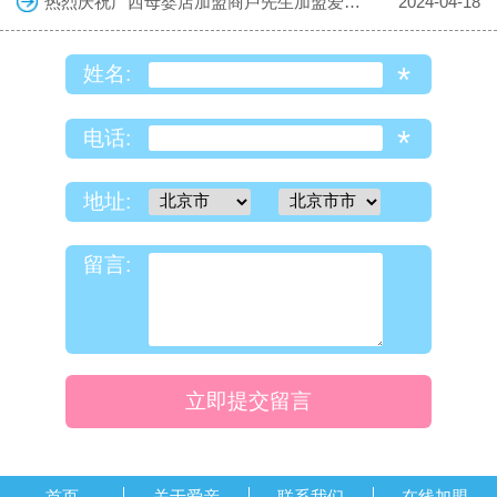
热烈庆祝广西母婴店加盟商卢先生加盟爱亲母婴！预祝生意兴隆！
2024-04-18
*
姓名:
*
电话:
地址:
留言:
立即提交留言
首页
关于爱亲
联系我们
在线加盟