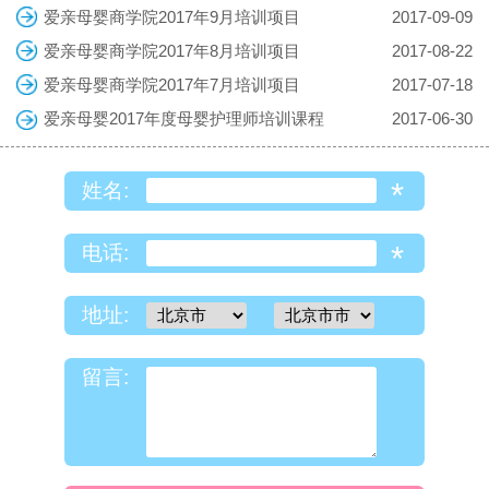
爱亲母婴商学院2017年9月培训项目
2017-09-09
爱亲母婴商学院2017年8月培训项目
2017-08-22
爱亲母婴商学院2017年7月培训项目
2017-07-18
爱亲母婴2017年度母婴护理师培训课程
2017-06-30
*
姓名:
*
电话:
地址:
留言: