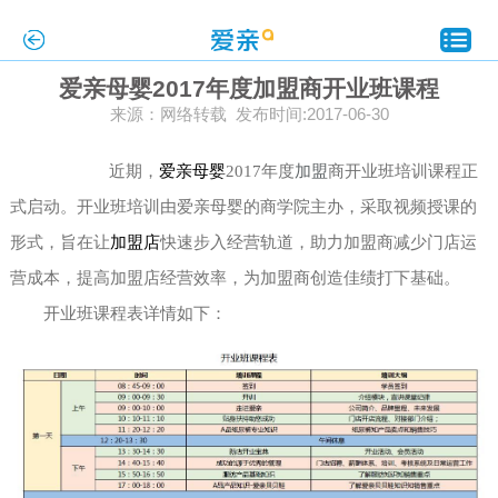
爱亲母婴2017年度加盟商开业班课程
来源：网络转载 发布时间:2017-06-30
近期，
爱亲母婴
2017年度
加盟
商开业班培训课程正
式启动。开业班培训由爱亲母婴的商学院主办，采取视频授课的
形式，旨在让
加盟店
快速步入经营轨道，助力加盟商减少门店运
营成本，提高加盟店经营效率，为加盟商创造佳绩打下基础。
开业班课程表详情如下：