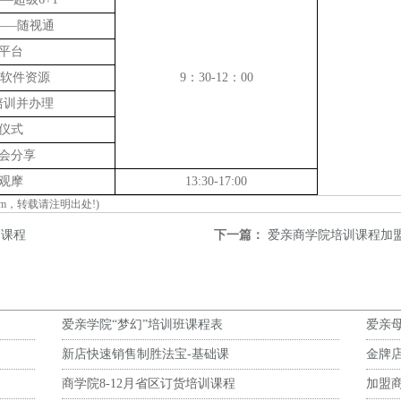
——随视通
平台
新软件资源
9：30-12：00
培训并办理
仪式
会分享
观摩
13:30-17:00
om
，转载请注明出处!)
训课程
下一篇：
爱亲商学院培训课程加
爱亲学院“梦幻”培训班课程表
爱亲
新店快速销售制胜法宝-基础课
金牌
商学院8-12月省区订货培训课程
加盟