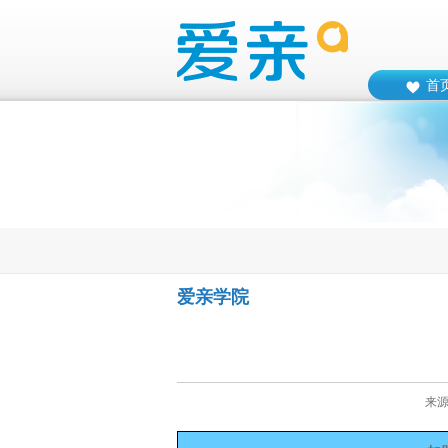
首
爱亲学院
来