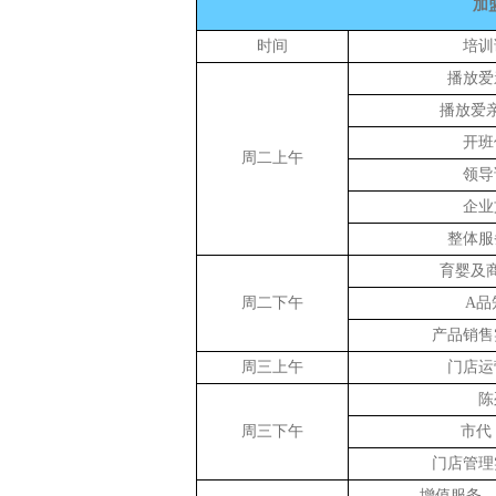
加
时间
培训
播放爱
播放爱
开班
周二上午
领导
企业
整体服
育婴及
周二下午
A品
产品销售
周三上午
门店运
陈
周三下午
市代
门店管理
增值服务—