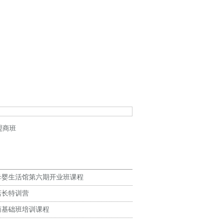
盟商班
母婴生活馆第六期开业班课程
店长特训营
商基础班培训课程