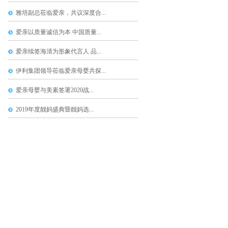
雅培副总莅临爱亲，共议深度合...
爱亲以质量诚信为本 中国质量...
爱亲续签海清为形象代言人 品...
伊利集团领导莅临爱亲母婴共探...
爱亲母婴与美素签署2020战...
2019年度靓妈盛典暨靓妈选...