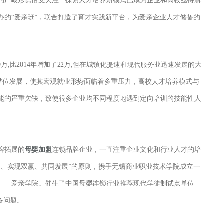
难的严峻形势倍受关注，探索人才培养新模式已成为企业和高校亟待解
办的“爱亲班”，联合打造了育才实践新平台，为爱亲企业人才储备的
9万,比2014年增加了22万,但在城镇化提速和现代服务业迅速发展的大
的错位发展，使其宏观就业形势面临着多重压力，高校人才培养模式与
能的严重欠缺，致使很多企业均不同程度地遇到定向培训的技能性人
牌拓展的
母婴加盟
连锁品牌企业，一直注重企业文化和行业人才的培
共享、实现双赢、共同发展”的原则，携手无锡商业职业技术学院成立一
——爱亲学院。催生了中国母婴连锁行业推荐现代学徒制试点单位
备问题。