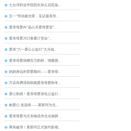
七台河职业学院院长孙云启莅临...
五一“劳动最光荣，见证最美劳...
爱亲母婴向“晶心关爱母婴室”...
爱亲母婴2022春夏订货会“...
爱亲“六一爱心公益行”大兴福...
爱亲母婴捐赠百万奶粉，情暖困...
妈妈身边的育婴顾问——爱亲母...
万店犇腾强劲助跑爱亲母婴秋冬...
爱心助残！爱亲母婴深化公益行...
献爱心 送温情——莱那珂为北...
爱亲母婴与京东物流华北仓揭牌...
乘风破浪！莱那珂正式签约影视...