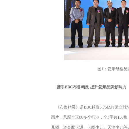
图1：爱亲母婴见
携手BBC布鲁精灵 提升爱亲品牌影响力
《布鲁精灵》是BBC耗资3.75亿打造全
画片，风靡全球80多个行业，全3季共150集
儿频、道金鹰卡通、卡酷少儿、天津少儿等