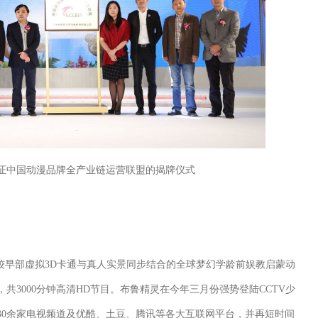
证中国动漫品牌全产业链运营联盟的揭牌仪式
球较早部虚拟3D卡通与真人实景同步结合的全球梦幻学龄前娱教启蒙动
，共3000分钟高清HD节目。布鲁精灵在今年三月份强势登陆CCTV少
30余家电视频道及优酷、土豆、腾讯等各大互联网平台，并再短时间