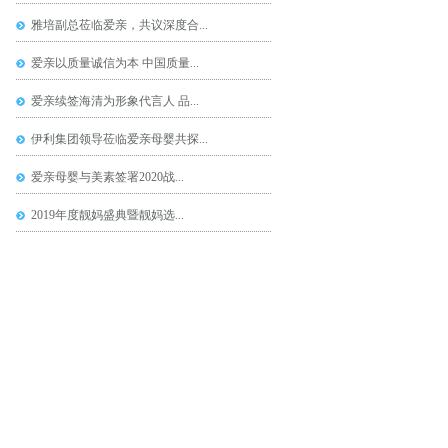
雅培副总莅临爱亲，共议深度合...
爱亲以质量诚信为本 中国质量...
爱亲续签海清为形象代言人 品...
伊利集团领导莅临爱亲母婴共探...
爱亲母婴与美素签署2020战...
2019年度靓妈盛典暨靓妈选...