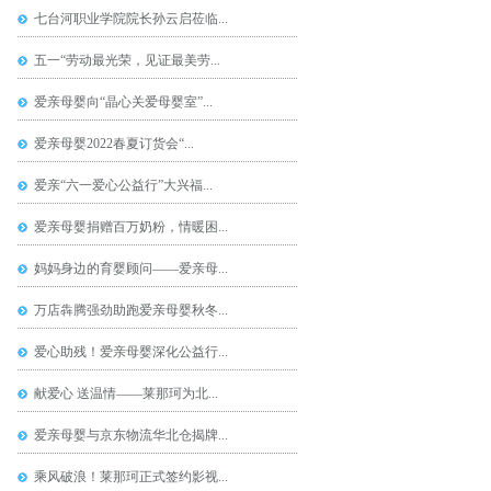
七台河职业学院院长孙云启莅临...
五一“劳动最光荣，见证最美劳...
爱亲母婴向“晶心关爱母婴室”...
爱亲母婴2022春夏订货会“...
爱亲“六一爱心公益行”大兴福...
爱亲母婴捐赠百万奶粉，情暖困...
妈妈身边的育婴顾问——爱亲母...
万店犇腾强劲助跑爱亲母婴秋冬...
爱心助残！爱亲母婴深化公益行...
献爱心 送温情——莱那珂为北...
爱亲母婴与京东物流华北仓揭牌...
乘风破浪！莱那珂正式签约影视...