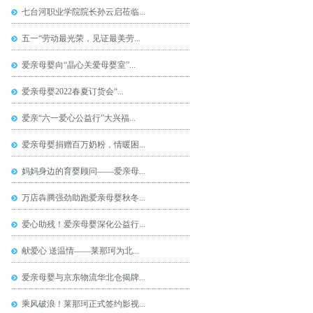
七台河职业学院院长孙云启莅临...
五一“劳动最光荣，见证最美劳...
爱亲母婴向“晶心关爱母婴室”...
爱亲母婴2022春夏订货会“...
爱亲“六一爱心公益行”大兴福...
爱亲母婴捐赠百万奶粉，情暖困...
妈妈身边的育婴顾问——爱亲母...
万店犇腾强劲助跑爱亲母婴秋冬...
爱心助残！爱亲母婴深化公益行...
献爱心 送温情——莱那珂为北...
爱亲母婴与京东物流华北仓揭牌...
乘风破浪！莱那珂正式签约影视...