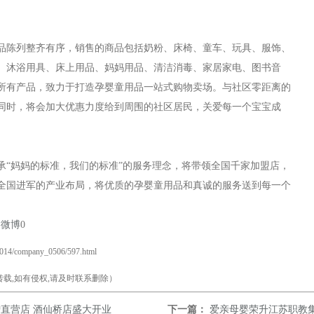
陈列整齐有序，销售的商品包括奶粉、床椅、童车、玩具、服饰、
、沐浴用具、床上用品、妈妈用品、清洁消毒、家居家电、图书音
所有产品，致力于打造孕婴童用品一站式购物卖场。与社区零距离的
同时，将会加大优惠力度给到周围的社区居民，关爱每一个宝宝成
妈妈的标准，我们的标准”的服务理念，将带领全国千家加盟店，
全国进军的产业布局，将优质的孕婴童用品和真诚的服务送到每一个
易微博
0
2014/company_0506/597.html
载,如有侵权,请及时联系删除）
直营店 酒仙桥店盛大开业
下一篇：
爱亲母婴荣升江苏职教