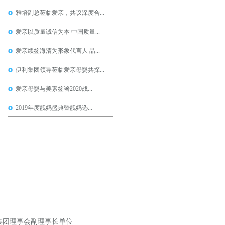
雅培副总莅临爱亲，共议深度合...
爱亲以质量诚信为本 中国质量...
爱亲续签海清为形象代言人 品...
伊利集团领导莅临爱亲母婴共探...
爱亲母婴与美素签署2020战...
2019年度靓妈盛典暨靓妈选...
集团理事会副理事长单位