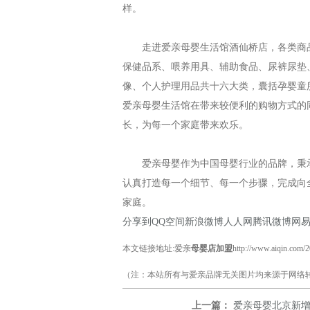
样。
走进爱亲母婴生活馆酒仙桥店，各类商品
保健品系、喂养用具、辅助食品、尿裤尿垫
像、个人护理用品共十六大类，囊括孕婴童
爱亲母婴生活馆在带来较便利的购物方式的
长，为每一个家庭带来欢乐。
爱亲母婴作为中国母婴行业的品牌，秉承“
认真打造每一个细节、每一个步骤，完成向
家庭。
分享到
QQ空间
新浪微博
人人网
腾讯微博
网
本文链接地址:爱亲
母婴店加盟
http://www.aiqin.com/
（注：本站所有与爱亲品牌无关图片均来源于网络转
上一篇：
爱亲母婴北京新增