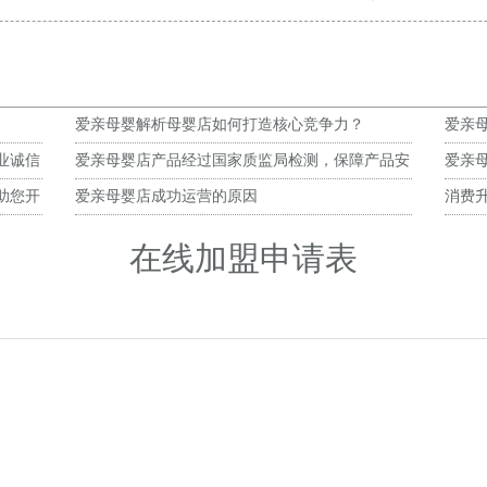
爱亲母婴解析母婴店如何打造核心竞争力？
爱亲
业诚信
爱亲母婴店产品经过国家质监局检测，保障产品安
爱亲
全
助您开
爱亲母婴店成功运营的原因
消费
在线加盟申请表
）