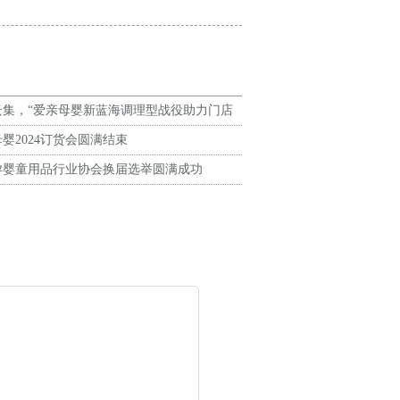
云集，“爱亲母婴新蓝海调理型战役助力门店
翻番”大会顺利召开
婴2024订货会圆满结束
孕婴童用品行业协会换届选举圆满成功