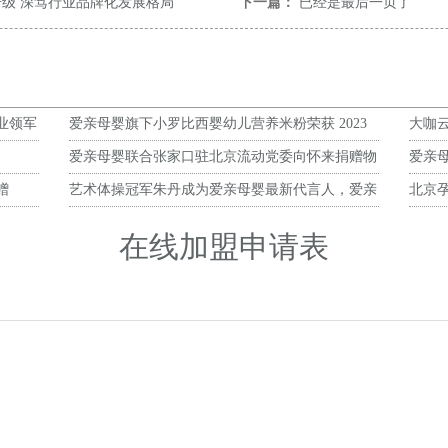
升级 深笃行业品牌化发展格局
下一篇：
已经是最后一页了
行业领军
爱亲母婴旗下小罗比西婴幼儿营养米粉荣获 2023
大咖
第九届樱桃大赏年度潜力产品大奖
业绩
爱亲母婴联合张家口驻北京流动党委向怀来捐赠物
爱亲母
资
赠
艺术体操冠军朱丹成为爱亲母婴最新代言人，爱亲
北京
母婴迈入冠军时代！
在线加盟申请表
）