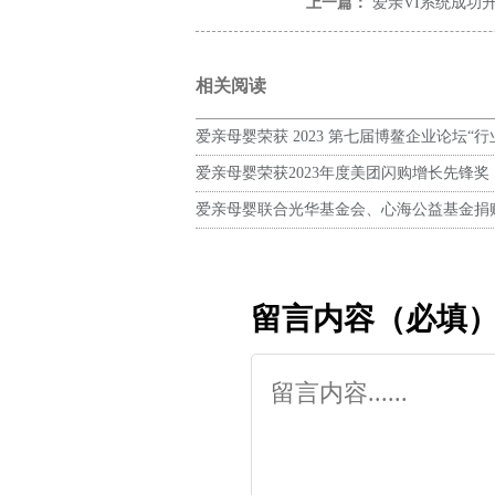
上一篇：
爱亲VI系统成功
相关阅读
爱亲母婴荣获 2023 第七届博鳌企业论坛“
企业”称号
爱亲母婴荣获2023年度美团闪购增长先锋奖
爱亲母婴联合光华基金会、心海公益基金捐
256868元支持河北防汛救灾
留言内容（必填