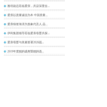
雅培副总莅临爱亲，共议深度合...
爱亲以质量诚信为本 中国质量...
爱亲续签海清为形象代言人 品...
伊利集团领导莅临爱亲母婴共探...
爱亲母婴与美素签署2020战...
2019年度靓妈盛典暨靓妈选...