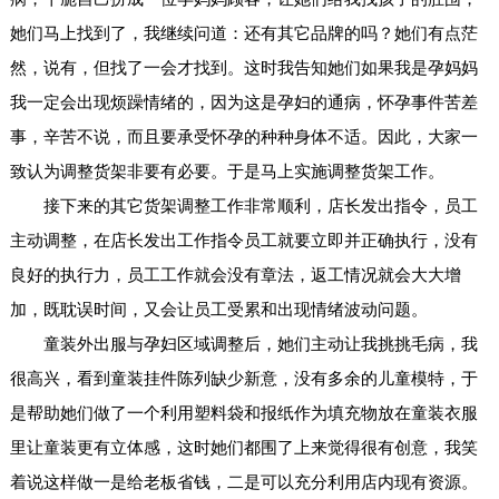
她们马上找到了，我继续问道：还有其它品牌的吗？她们有点茫
然，说有，但找了一会才找到。这时我告知她们如果我是孕妈妈
我一定会出现烦躁情绪的，因为这是孕妇的通病，怀孕事件苦差
事，辛苦不说，而且要承受怀孕的种种身体不适。因此，大家一
致认为调整货架非要有必要。于是马上实施调整货架工作。
接下来的其它货架调整工作非常顺利，店长发出指令，员工
主动调整，在店长发出工作指令员工就要立即并正确执行，没有
良好的执行力，员工工作就会没有章法，返工情况就会大大增
加，既耽误时间，又会让员工受累和出现情绪波动问题。
童装外出服与孕妇区域调整后，她们主动让我挑挑毛病，我
很高兴，看到童装挂件陈列缺少新意，没有多余的儿童模特，于
是帮助她们做了一个利用塑料袋和报纸作为填充物放在童装衣服
里让童装更有立体感，这时她们都围了上来觉得很有创意，我笑
着说这样做一是给老板省钱，二是可以充分利用店内现有资源。