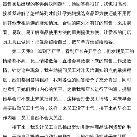
器售卖后出现的客诉解决问题时，她回答得很好，我也很高兴。
接着我讲解了怎样陈列才能让孕妈妈挑选商品即方便还能不用再
到其他专柜挑选的麻烦情况。合理的陈列才有好的销售，采用易
看、易取、易了解商品使用方法的原则提供方便。让爱亲的门店
员工真正做到：把复杂留给自己，把简单方便留给顾客。
第二天我8：30到了店里，看到店长在开早会，但发现员工的
情绪都不高。员工情绪低落，直接会导致接下来的销售工作没激
情。针对这种现象，我主动提问员工对昨天培训知识点的掌握程
度，她们都回答得很好，我对各位的回答给予了充分肯定，同时
也看到了她们发自内心的笑容。之后我和店长进行了沟通，提醒
她早会时不要上来就批评员工，这样会打击员工情绪，本来早会
是要鼓励员工士气的，这样一来员工没了士气，接下来的早会工
作内容，员工自然不会太关注。
接下来，我又让员工自己挑出婴幼儿附件商品陈列货架的毛
病，干脆自己扮成一位孕妈妈顾客，让她们给我找孩子的肚围，