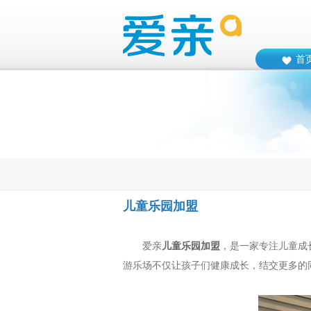
首
儿童乐园加盟
爱亲
儿童乐园加盟
，是一家专注儿童成
游乐场不仅让孩子们健康成长，结交更多的