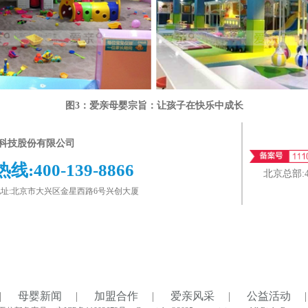
图3：爱亲母婴宗旨：让孩子在快乐中成长
科技股份有限公司
热线:
400-139-8866
北京总部:
址:北京市大兴区金星西路6号兴创大厦
|
母婴新闻
|
加盟合作
|
爱亲风采
|
公益活动
|