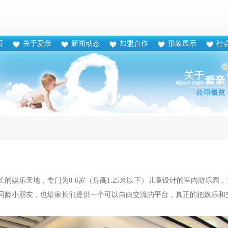
页
关于爱亲
新闻动态
加盟合作
形象展示
社
长的娱乐天地，专门为0-6岁（身高1.25米以下）儿童设计的室内游乐园
同龄小朋友，也给家长们提供一个可以自由交流的平台，真正的把娱乐和