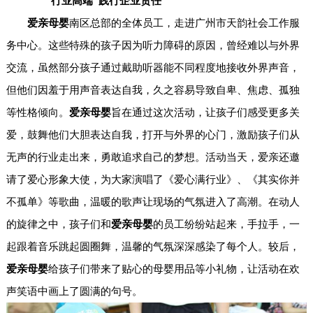
行业高端 践行企业责任
爱亲母婴
南区总部的全体员工，走进广州市天韵社会工作服
务中心。这些特殊的孩子因为听力障碍的原因，曾经难以与外界
交流，虽然部分孩子通过戴助听器能不同程度地接收外界声音，
但他们因羞于用声音表达自我，久之容易导致自卑、焦虑、孤独
等性格倾向。
爱亲母婴
旨在通过这次活动，让孩子们感受更多关
爱，鼓舞他们大胆表达自我，打开与外界的心门，激励孩子们从
无声的行业走出来，勇敢追求自己的梦想。活动当天，爱亲还邀
请了爱心形象大使，为大家演唱了《爱心满行业》、《其实你并
不孤单》等歌曲，温暖的歌声让现场的气氛进入了高潮。在动人
的旋律之中，孩子们和
爱亲母婴
的员工纷纷站起来，手拉手，一
起跟着音乐跳起圆圈舞，温馨的气氛深深感染了每个人。较后，
爱亲母婴
给孩子们带来了贴心的母婴用品等小礼物，让活动在欢
声笑语中画上了圆满的句号。