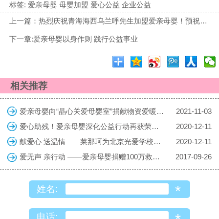
标签:
爱亲母婴 母婴加盟 爱心公益 企业公益
上一篇：热烈庆祝青海海西乌兰呼先生加盟爱亲母婴！预祝生意兴隆！
下一章:爱亲母婴以身作则 践行公益事业
相关推荐
爱亲母婴向“晶心关爱母婴室”捐献物资爱暖人心
2021-11-03
爱心助残！爱亲母婴深化公益行动再获荣誉称号
2020-12-11
献爱心 送温情——莱那珂为北京光爱学校捐赠爱心奶粉
2020-12-11
爱无声 亲行动 ——爱亲母婴捐赠100万救助失聪儿童
2017-09-26
*
姓名:
电话: