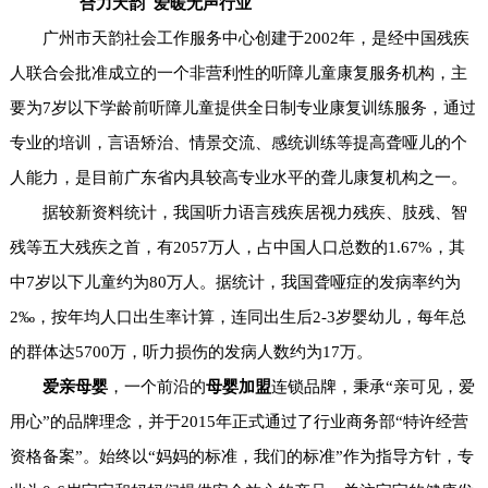
合力天韵 爱暖无声行业
广州市天韵社会工作服务中心创建于2002年，是经中国残疾
人联合会批准成立的一个非营利性的听障儿童康复服务机构，主
要为7岁以下学龄前听障儿童提供全日制专业康复训练服务，通过
专业的培训，言语矫治、情景交流、感统训练等提高聋哑儿的个
人能力，是目前广东省内具较高专业水平的聋儿康复机构之一。
据较新资料统计，我国听力语言残疾居视力残疾、肢残、智
残等五大残疾之首，有2057万人，占中国人口总数的1.67%，其
中7岁以下儿童约为80万人。据统计，我国聋哑症的发病率约为
2‰，按年均人口出生率计算，连同出生后2-3岁婴幼儿，每年总
的群体达5700万，听力损伤的发病人数约为17万。
爱亲母婴
，一个前沿的
母婴加盟
连锁品牌，秉承“亲可见，爱
用心”的品牌理念，并于2015年正式通过了行业商务部“特许经营
资格备案”。始终以“妈妈的标准，我们的标准”作为指导方针，专